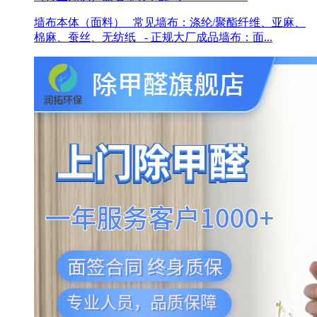
墙布本体（面料） 常见墙布：涤纶/聚酯纤维、亚麻、
棉麻、蚕丝、无纺纸 - 正规大厂成品墙布：面...